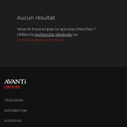
Magazine
Aucun résultat.
Téléréalité
Vous ne trouvez pas ce qui vous cherchez ?
Utilisez la
recherche générale
ou
Variétés
communiquez avec nous
.
TÉLÉVISION
DISTRIBUTION
À PROPOS