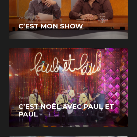
VARIÉTÉS
C’EST MON SHOW
VARIÉTÉS
C’EST NOËL AVEC PAUL ET
PAUL