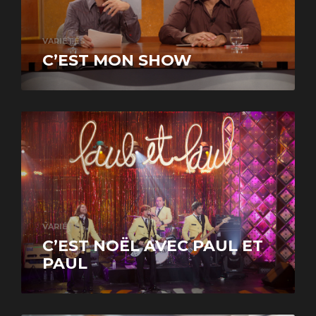
VARIÉTÉS
C’EST MON SHOW
VARIÉTÉS
C’EST NOËL AVEC PAUL ET
PAUL