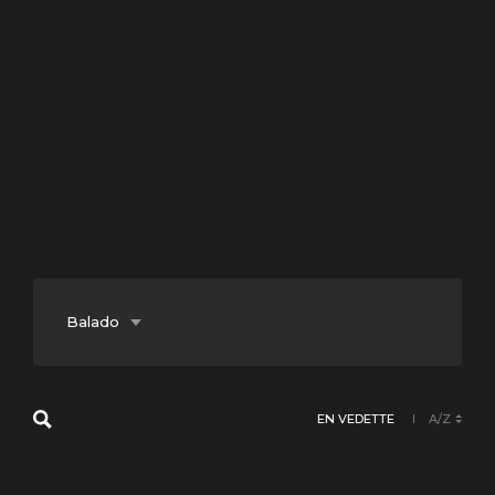
Balado
Documentaire
EN VEDETTE
A/Z
Fiction
Jeunesse