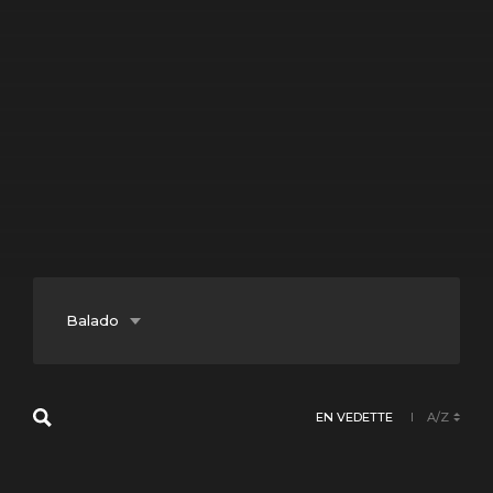
Balado
Documentaire
EN VEDETTE
A/Z
Fiction
Jeunesse