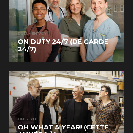
DOCUMENTARY
ON DUTY 24/7 (DE GARDE
24/7)
LIFESTYLE
OH WHAT A YEAR! (CETTE