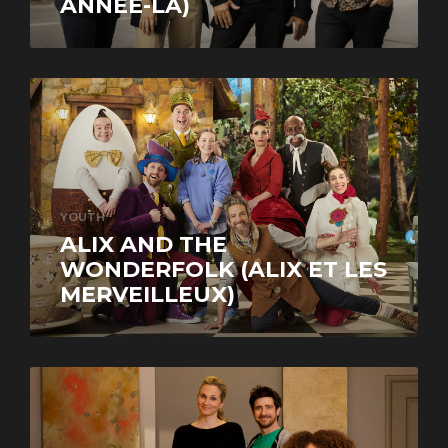
ANNÉE-LÀ)
YOUTH
ALIX AND THE
WONDERFOLK (ALIX ET LES
MERVEILLEUX)