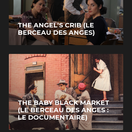
FICTION
THE ANGEL’S CRIB (LE
BERCEAU DES ANGES)
DOCUMENTARY
THE BABY BLACK MARKET
(LE BERCEAU DES ANGES :
LE DOCUMENTAIRE)