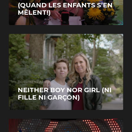
(QUAND LES ENFANTS S’EN
MÊLENT!)
DOCUMENTARY
NEITHER BOY NOR GIRL (NI
FILLE NI GARÇON)