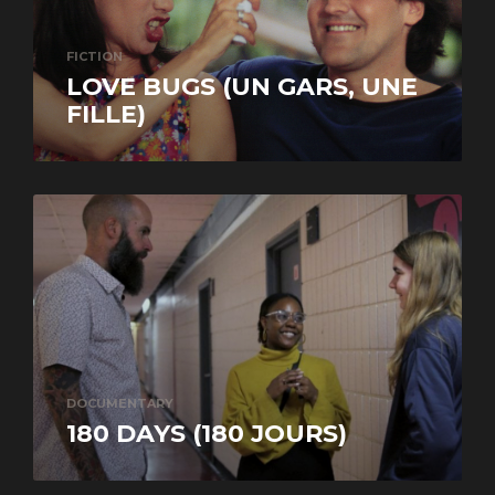
FICTION
LOVE BUGS (UN GARS, UNE
FILLE)
DOCUMENTARY
180 DAYS (180 JOURS)