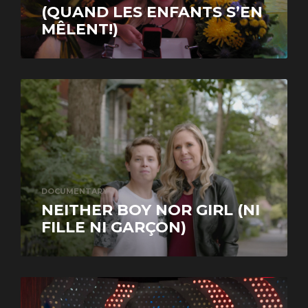
(QUAND LES ENFANTS S’EN
MÊLENT!)
DOCUMENTARY
NEITHER BOY NOR GIRL (NI
FILLE NI GARÇON)