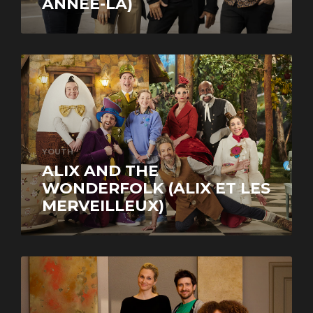
ANNÉE-LÀ)
YOUTH
ALIX AND THE
WONDERFOLK (ALIX ET LES
MERVEILLEUX)