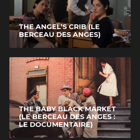
FICTION
THE ANGEL’S CRIB (LE
BERCEAU DES ANGES)
DOCUMENTARY
THE BABY BLACK MARKET
(LE BERCEAU DES ANGES :
LE DOCUMENTAIRE)