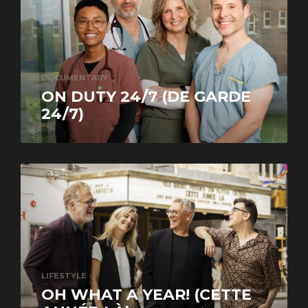
DOCUMENTARY
ON DUTY 24/7 (DE GARDE
24/7)
LIFESTYLE
OH WHAT A YEAR! (CETTE